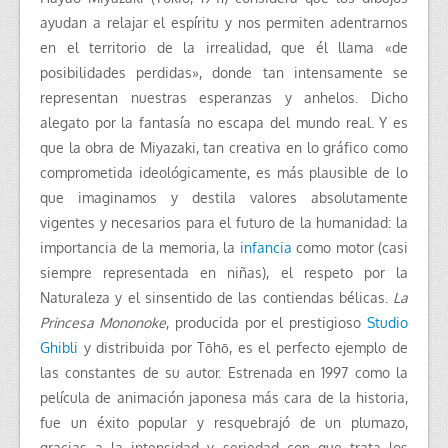
ayudan a relajar el espíritu y nos permiten adentrarnos
en el territorio de la irrealidad, que él llama «de
posibilidades perdidas», donde tan intensamente se
representan nuestras esperanzas y anhelos. Dicho
alegato por la fantasía no escapa del mundo real.
Y es
que la obra de Miyazaki, tan creativa en lo gráfico como
comprometida ideológicamente, es más plausible de lo
que imaginamos y destila valores absolutamente
vigentes y necesarios para el futuro de la humanidad: la
importancia de la memoria, la
infancia
como motor (casi
siempre representada en niñas), el respeto por la
Naturaleza y el sinsentido de las contiendas bélicas.
La
Princesa Mononoke
, producida por el prestigioso
Studio
Ghibli
y distribuida por Tōhō, es el perfecto ejemplo de
las constantes de su autor. Estrenada en 1997 como la
película de animación japonesa más cara de la historia,
fue un éxito popular y resquebrajó de un plumazo,
gracias a la intensidad y seriedad con que trata los