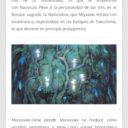
mal de la humanidad)
, lo que le emparenta
con Nausicaä. Pese a la personalidad de los tres, es el
Bosque sagrado, la Naturaleza, que Miyazaki retrata con
exuberancia inspirándose en los bosques de Yakushima,
el que deviene en principal protagonista.
Mononoke-hime
(donde
Mononoke
se traduce como
«espíritu vengativo» y
Hime
como «mujer honorable»)