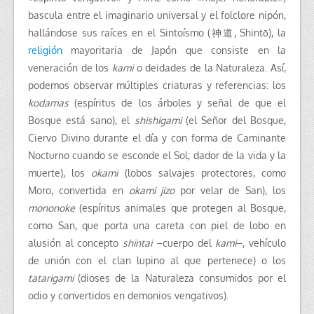
bascula entre el imaginario universal y el folclore nipón,
hallándose sus raíces en el Sintoísmo (神道, Shintō), la
religión
mayoritaria de Japón que consiste en la
veneración de los
kami
o deidades de la Naturaleza. Así,
podemos observar múltiples criaturas y referencias: los
kodamas
(espíritus de los árboles y señal de que el
Bosque está sano), el
shishigami
(el Señor del Bosque,
Ciervo Divino durante el día y con forma de Caminante
Nocturno cuando se esconde el Sol; dador de la vida y la
muerte), los
okami
(lobos salvajes protectores, como
Moro, convertida en
okami jizo
por velar de San), los
mononoke
(espíritus animales que protegen al Bosque,
como San, que porta una careta con piel de lobo en
alusión al concepto
shintai
–cuerpo del
kami
–, vehículo
de unión con el clan lupino al que pertenece) o los
tatarigami
(dioses de la Naturaleza consumidos por el
odio y convertidos en demonios vengativos).