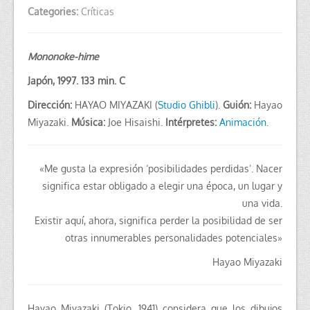
Categories:
Críticas
Mononoke-hime
Japón, 1997. 133 min. C
Dirección:
HAYAO MIYAZAKI (
Studio Ghibli
).
Guión:
Hayao
Miyazaki.
Música:
Joe Hisaishi.
Intérpretes:
Animación
.
«Me gusta la expresión ‘posibilidades perdidas’. Nacer
significa estar obligado a elegir una época, un lugar y
una vida.
Existir aquí, ahora, significa perder la posibilidad de ser
otras innumerables personalidades potenciales»
Hayao Miyazaki
Hayao Miyazaki (Tokio, 1941) considera que los dibujos