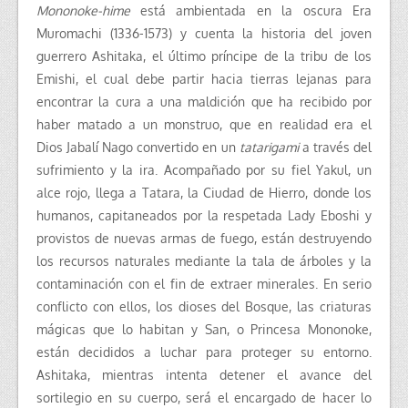
Mononoke-hime
está ambientada en la oscura Era
Muromachi (1336-1573) y cuenta la historia del joven
guerrero Ashitaka, el último príncipe de la tribu de los
Emishi, el cual debe partir hacia tierras lejanas para
encontrar la cura a una maldición que ha recibido por
haber matado a un monstruo, que en realidad era el
Dios Jabalí Nago convertido en un
tatarigami
a través del
sufrimiento y la ira. Acompañado por su fiel Yakul, un
alce rojo, llega a Tatara, la Ciudad de Hierro, donde los
humanos, capitaneados por la respetada Lady Eboshi y
provistos de nuevas armas de fuego, están destruyendo
los recursos naturales mediante la tala de árboles y la
contaminación con el fin de extraer minerales. En serio
conflicto con ellos, los dioses del Bosque, las criaturas
mágicas que lo habitan y San, o Princesa Mononoke,
están decididos a luchar para proteger su entorno.
Ashitaka, mientras intenta detener el avance del
sortilegio en su cuerpo, será el encargado de hacer lo