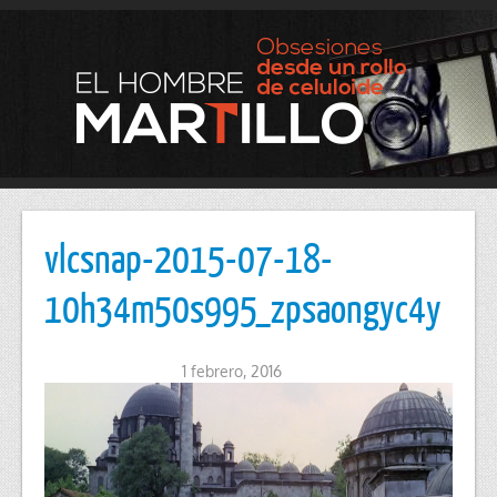
vlcsnap-2015-07-18-
10h34m50s995_zpsaongyc4y
1 febrero, 2016