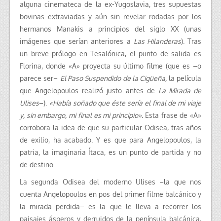
alguna cinemateca de la ex-Yugoslavia, tres supuestas
bovinas extraviadas y aún sin revelar rodadas por los
hermanos Manakis a principios del siglo XX (unas
imágenes que serían anteriores a
Las Hilanderas
). Tras
un breve prólogo en Tesalónica, el punto de salida es
Florina, donde «A» proyecta su último filme (que es –o
parece ser–
El Paso Suspendido de la Cigüeña,
la película
que Angelopoulos realizó justo antes de
La Mirada de
Ulises
–).
«Había soñado que éste sería el final de mi viaje
y, sin embargo, mi final es mi principio».
Esta frase de «A»
corrobora la idea de que su particular Odisea, tras años
de exilio, ha acabado. Y es que para Angelopoulos, la
patria, la imaginaria Ítaca, es un punto de partida y no
de destino.
La segunda Odisea del moderno Ulises –la que nos
cuenta Angelopoulos en pos del primer filme balcánico y
la mirada perdida– es la que le lleva a recorrer los
paisajes ásperos y derruidos de la península balcánica,