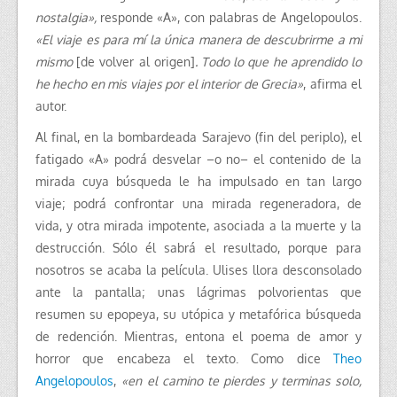
nostalgia»,
responde «A», con palabras de Angelopoulos.
«El viaje es para mí la única manera de descubrirme a mi
mismo
[de volver al origen]
. Todo lo que he aprendido lo
he hecho en mis viajes por el interior de Grecia»
, afirma el
autor.
Al final, en la bombardeada Sarajevo (fin del periplo), el
fatigado «A» podrá desvelar –o no– el contenido de la
mirada cuya búsqueda le ha impulsado en tan largo
viaje; podrá confrontar una mirada regeneradora, de
vida, y otra mirada impotente, asociada a la muerte y la
destrucción. Sólo él sabrá el resultado, porque para
nosotros se acaba la película. Ulises llora desconsolado
ante la pantalla; unas lágrimas polvorientas que
resumen su epopeya, su utópica y metafórica búsqueda
de redención. Mientras, entona el poema de amor y
horror que encabeza el texto. Como dice
Theo
Angelopoulos
,
«e
n el camino te pierdes y terminas solo,