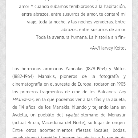
amor. Y cuando subamos temblorosos a la habitación,
entre abrazos, entre susurros de amor, te contaré mi
viaje, toda la noche, y las noches venideras. Entre
abrazos; entre susurros de amor.
Toda la aventura humana. La historia sin fin»
«A»/Harvey Keitel
Los hermanos arumanos Yannakis (1878-1954) y Miltos
(1882-1964) Manakis, pioneros de la fotografía y
cinematografía en el sureste de Europa, rodaron en 1905
los primeros fragmentos de cine de los Balcanes:
Las
Hilanderas,
en la que podemos ver a las tías y la abuela,
de 114 años, de los Manakis, hilando y tejiendo lana en
Avdella, un pueblito del
viyalet
otomano de Monastir
(actual Bitola, Macedonia del Norte), su lugar de origen.
Entre otros acontecimientos (fiestas locales, bodas,
revoluciones), también filmaron las visitas a la región de