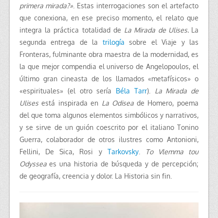
primera mirada?»
. Estas interrogaciones son el artefacto
que conexiona, en ese preciso momento, el relato que
integra la práctica totalidad de
La Mirada de Ulises.
La
segunda entrega de la
trilogía
sobre el Viaje y las
Fronteras, fulminante obra maestra de la modernidad, es
la que mejor compendia el universo de Angelopoulos, el
último gran cineasta de los llamados «metafísicos» o
«espirituales» (el otro sería
Béla Tarr
).
La Mirada de
Ulises
está inspirada en
La Odisea
de Homero, poema
del que toma algunos elementos simbólicos y narrativos,
y se sirve de un guión coescrito por el italiano Tonino
Guerra, colaborador de otros ilustres como Antonioni,
Fellini, De Sica, Rosi y
Tarkovsky
.
To Vlemma tou
Odyssea
es una historia de búsqueda y de percepción;
de geografía, creencia y dolor. La Historia sin fin.