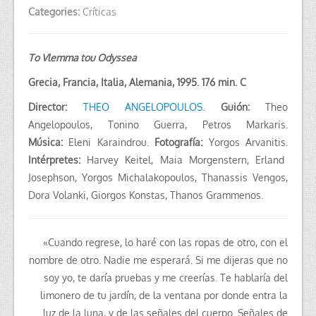
Categories:
Críticas
To Vlemma tou Odyssea
Grecia, Francia, Italia, Alemania, 1995. 176 min. C
Director:
THEO ANGELOPOULOS
.
Guión:
Theo
Angelopoulos, Tonino Guerra, Petros Markaris.
Música:
Eleni Karaindrou.
Fotografía:
Yorgos Arvanitis.
Intérpretes:
Harvey Keitel, Maia Morgenstern, Erland
Josephson, Yorgos Michalakopoulos, Thanassis Vengos,
Dora Volanki, Giorgos Konstas, Thanos Grammenos.
«Cuando regrese, lo haré con las ropas de otro, con el
nombre de otro. Nadie me esperará. Si me dijeras que no
soy yo, te daría pruebas y me creerías. Te hablaría del
limonero de tu jardín, de la ventana por donde entra la
luz de la luna, y de las señales del cuerpo. Señales de