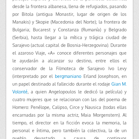
desde la frontera albanesa, llena de refugiados, pasando
por Bitola (antigua Monastir, lugar de origen de los
Manakis) y Skopie (Macedonia del Norte); la frontera de
Bulgaria; Bucarest y Constanza (Rumanía) y Belgrado
(Serbia), hasta llegar a la mítica y trágica ciudad de
Sarajevo (actual capital de Bosnia-Herzegovina). Durante
el azaroso Viaje, «A» conoce diferentes personajes que
le ayudarán a alcanzar su destino, entre ellos el
conservador de la Filmoteca de Sarajevo Ivo Levy
(interpretado por el
bergmaniano
Erland Josephson, en
un papel destinado al fallecido durante el rodaje
Gian M.
Volonté
, a quien Angelopoulos le dedicó la película) y
cuatro mujeres que se relacionan con las del poema de
Homero: Penélope, Calipso, Circe y Nausica (todas ellas
encarnadas por la misma actriz, Maia Morgenstern). Al
tiempo, el director en la ficción evoca la memoria, la
personal e íntima, pero también la colectiva, la de un
pueblo devastado a causa de continuos