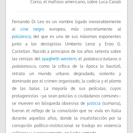
Corso, el mafioso americano, sobre Luca Canali
Fernando Di Leo es un nombre ligado inexorablemente
al
cine negro
europeo, más concretamente al
poliziesco
,
del que es uno de sus máximos exponentes
junto a los destajistas Umberto Lenzi y Enzo G.
Castellari. Nacido a principios de los años setenta sobre
las cenizas del
spaghetti western
, el
poliziesco italiano
, o
poliziottesco
, como la crítica de la época lo bautizó,
retrata un mundo urbano degradado, violento y
dominado por el crimen organizado, la codicia y el plomo
de las balas. La mayoría de sus películas, cuyos
protagonistas –ya sean policías o ciudadanos comunes–
se mueven en búsqueda obsesiva de
justicia
(sumaria),
fueron el reflejo de la convulsión que se vivía en Italia
durante aquellos años, donde la insatisfacción por la
corrupción político-institucional se tradujo en violencia
callejera y, sucesivamente, en lucha armada.