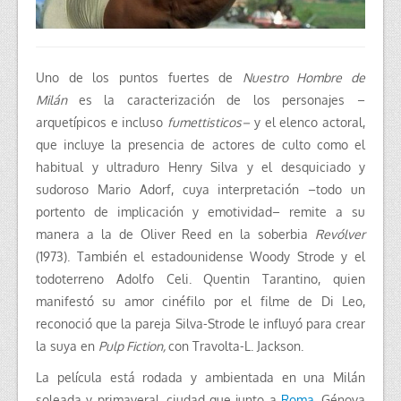
Uno de los puntos fuertes de
Nuestro Hombre de
Milán
es la caracterización de los personajes –
arquetípicos e incluso
fumettisticos–
y el elenco actoral,
que incluye la presencia de actores de culto como el
habitual y ultraduro Henry Silva y el desquiciado y
sudoroso Mario Adorf, cuya interpretación –todo un
portento de implicación y emotividad– remite a su
manera a la de Oliver Reed en la soberbia
Revólver
(1973). También el estadounidense Woody Strode y el
todoterreno Adolfo Celi. Quentin Tarantino, quien
manifestó su amor cinéfilo por el filme de Di Leo,
reconoció que la pareja Silva-Strode le influyó para crear
la suya en
Pulp Fiction,
con Travolta-L. Jackson.
La película está rodada y ambientada en una Milán
soleada y primaveral, ciudad que junto a
Roma
, Génova