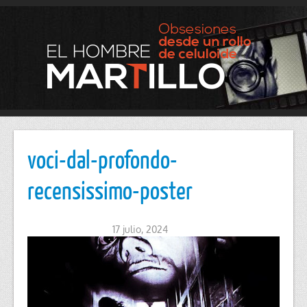
voci-dal-profondo-
recensissimo-poster
17 julio, 2024