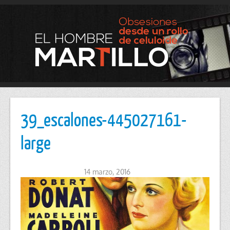
39_escalones-445027161-
large
14 marzo, 2016