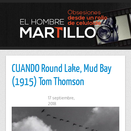
CUANDO Round Lake, Mud Bay
(1915) Tom Thomson
17 septiembre,
2018