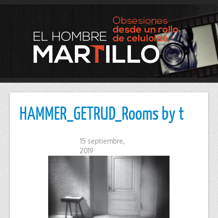
HAMMER_GETRUD_Rooms by t
15 septiembre,
2019