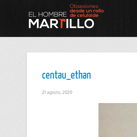
centau_ethan
21 agosto, 2020