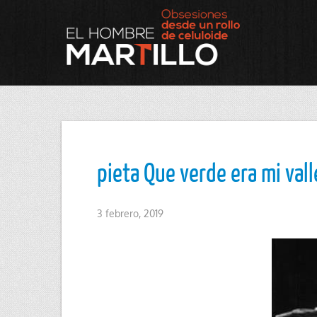
pieta Que verde era mi vall
3 febrero, 2019