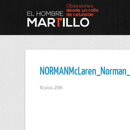
NORMANMcLaren_Norman
10 julio, 2016