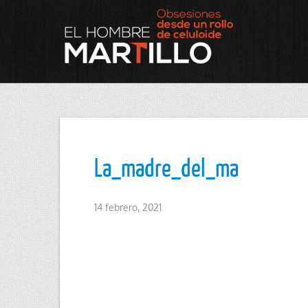
La_madre_del_ma
14 febrero, 2021