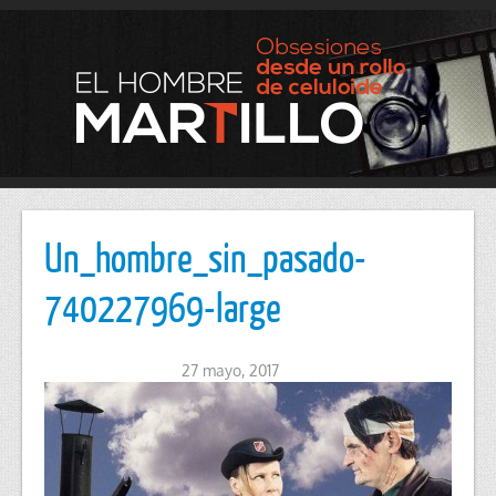
Un_hombre_sin_pasado-
740227969-large
27 mayo, 2017