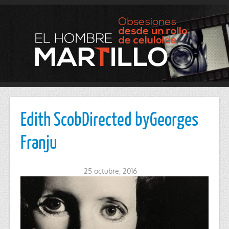
Edith ScobDirected byGeorges
Franju
25 octubre, 2016