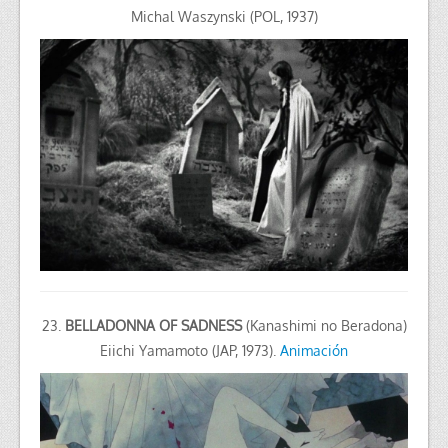
Michal Waszynski (POL, 1937)
23.
BELLADONNA OF SADNESS
(Kanashimi no Beradona)
Eiichi Yamamoto (JAP, 1973).
Animación