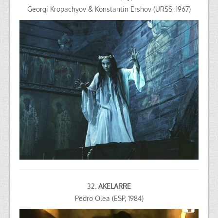
Georgi Kropachyov & Konstantin Ershov (URSS, 1967)
32.
AKELARRE
Pedro Olea (ESP, 1984)