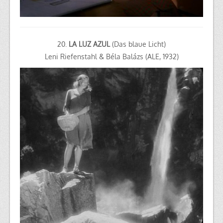
20.
LA LUZ AZUL
(Das blaue Licht)
Leni Riefenstahl &
Béla Balázs
(ALE, 1932)