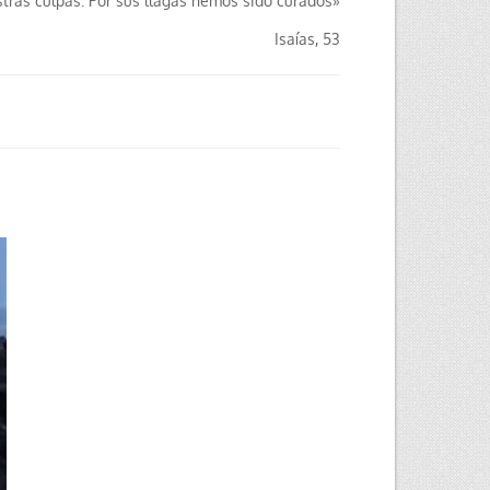
stras culpas. Por sus llagas hemos sido curados»
Isaías, 53