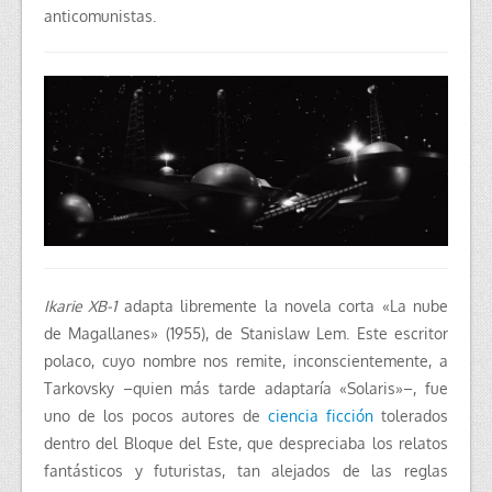
anticomunistas.
Ikarie XB-1
adapta libremente la novela corta «La nube
de Magallanes» (1955), de Stanislaw Lem. Este escritor
polaco, cuyo nombre nos remite, inconscientemente, a
Tarkovsky –quien más tarde adaptaría «Solaris»–, fue
uno de los pocos autores de
ciencia ficción
tolerados
dentro del Bloque del Este, que despreciaba los relatos
fantásticos y futuristas, tan alejados de las reglas