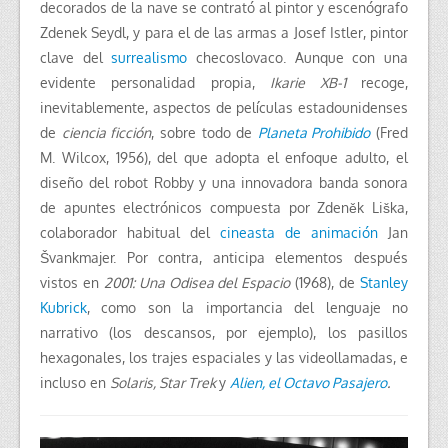
decorados de la nave se contrató al pintor y escenógrafo
Zdenek Seydl, y para el de las armas a Josef Istler, pintor
clave del
surrealismo
checoslovaco. Aunque con una
evidente personalidad propia,
Ikarie XB-1
recoge,
inevitablemente, aspectos de películas estadounidenses
de
ciencia ficción
, sobre todo de
Planeta Prohibido
(Fred
M. Wilcox, 1956), del que adopta el enfoque adulto, el
diseño del robot Robby y una innovadora banda sonora
de apuntes electrónicos compuesta por Zdeněk Liška,
colaborador habitual del
cineasta de animación
Jan
Švankmajer. Por contra, anticipa elementos después
vistos en
2001: Una Odisea del Espacio
(1968), de
Stanley
Kubrick
, como son la importancia del lenguaje no
narrativo (los descansos, por ejemplo), los pasillos
hexagonales, los trajes espaciales y las videollamadas, e
incluso en
Solaris, Star Trek
y
Alien, el Octavo Pasajero
.