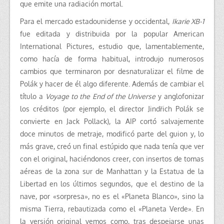
que emite una radiación mortal.
Para el mercado estadounidense y occidental,
Ikarie XB-1
fue editada y distribuida por la popular American
International Pictures, estudio que, lamentablemente,
como hacía de forma habitual, introdujo numerosos
cambios que terminaron por desnaturalizar el filme de
Polák y hacer de él algo diferente. Además de cambiar el
título a
Voyage to the End of the Universe
y anglofonizar
los créditos (por ejemplo, el director Jindřich Polák se
convierte en Jack Pollack), la AIP cortó salvajemente
doce minutos de metraje, modificó parte del guion y, lo
más grave, creó un final estúpido que nada tenía que ver
con el original, haciéndonos creer, con insertos de tomas
aéreas de la zona sur de Manhattan y la Estatua de la
Libertad en los últimos segundos, que el destino de la
nave, por «sorpresa», no es el «Planeta Blanco», sino la
misma Tierra, rebautizada como el «Planeta Verde». En
la versión original vemos como, tras despejarse unas