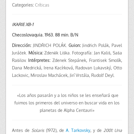
Categories:
Críticas
IKARIE XB-1
Checoslovaquia. 1963. 88 min. B/N
Dirección:
JINDŘICH POLÁK.
Guion:
Jindřich Polák, Pavel
Juráček.
Música:
Zdeněk Liška. Fotografía: Jan Kališ, Saša
Rašilov.
Intérpretes:
Zdenek Stepánek, Frantisek Smolík,
Dana Medrická, Irena Kacírková, Radovan Lukavský, Otto
Lackovic, Miroslav Machácek, Jirí Vrstála, Rudolf Deyl.
«Los años pasarán y a los niños se les enseñará que
fuimos los primeros del universo en buscar vida en los
planetas de Alpha Centauri»
Antes de
Solaris
(1972), de
A. Tarkovsky
, y de
2001: Una