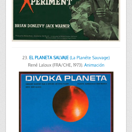
23.
EL PLANETA SALVAJE
(La Planéte Sauvage)
René Laloux (FRA/CHE, 1973).
Animación