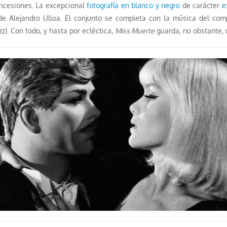
oncesiones. La excepcional
fotografía en blanco y negro
de carácter
e
o de Alejandro Ulloa. El conjunto se completa con la música del co
zz). Con todo, y hasta por ecléctica,
Miss Muerte
guarda, no obstante, 