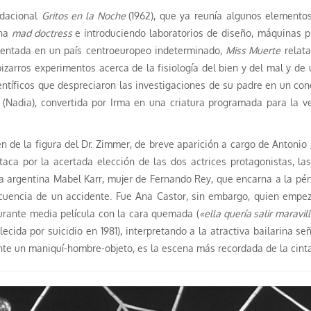
ndacional
Gritos en la Noche
(1962), que ya reunía algunos element
na
mad doctress
e introduciendo laboratorios de diseño, máquinas p
entada en un país centroeuropeo indeterminado,
Miss Muerte
relata
bizarros experimentos acerca de la fisiología del bien y del mal y 
entíficos que despreciaron las investigaciones de su padre en un cong
(Nadia), convertida por Irma en una criatura programada para la v
e la figura del Dr. Zimmer, de breve aparición a cargo de Antonio J
taca por la acertada elección de las dos actrices protagonistas, la
ia argentina Mabel Karr, mujer de Fernando Rey, que encarna a la pér
ecuencia de un accidente. Fue Ana Castor, sin embargo, quien empe
urante media película con la cara quemada (
«ella quería salir maravi
llecida por suicidio en 1981), interpretando a la atractiva bailarina 
nte un maniquí-hombre-objeto, es la escena más recordada de la cinta