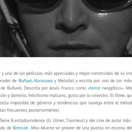
or y una de las películas más apreciadas y mejor construidas de su ir
orador de
Buñuel
,
Kurosawa
y Melville) y escrita por uno de los m
 de Buñuel). Descrita por Jesús Franco como «
terror
neogótico»,
Mi
ón y dominio, fetichismo malsano, gusto por lo siniestro. El filme, q
ezcla imposible de géneros y tendencias que navega entre el melo
(tan frecuentes posteriormente).
 Serie B estadounidense (G. Ulmer, Tourneur) y del cine de autor más
do,
de
Bresson
.
Miss Muerte
se provee de una puesta en escena deli