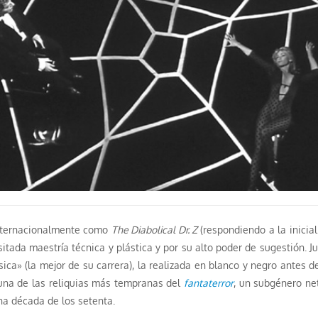
 internacionalmente como
The Diabolical Dr. Z
(respondiendo a la inicia
usitada maestría técnica y plástica y por su alto poder de sugestión. J
ica» (la mejor de su carrera), la realizada en blanco y negro antes 
una de las reliquias más tempranas del
fantaterror
, un subgénero ne
ana década de los setenta.