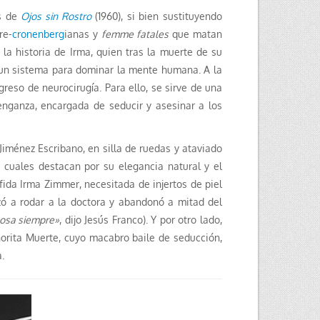
os de
Ojos sin Rostro
(1960), si bien sustituyendo
re-
cronenberg
ianas y
femme fatales
que matan
 la historia de Irma, quien tras la muerte de su
de un sistema para dominar la mente humana. A la
reso de neurocirugía. Para ello, se sirve de una
enganza, encargada de seducir y asesinar a los
iménez Escribano, en silla de ruedas y ataviado
s cuales destacan por su elegancia natural y el
fida Irma Zimmer, necesitada de injertos de piel
zó a rodar a la doctora y abandonó a mitad del
llosa siempre»
, dijo Jesús Franco). Y por otro lado,
señorita Muerte, cuyo macabro baile de seducción,
.