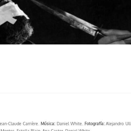
Jean-Claude Carrière.
Música:
Daniel White.
Fotografía:
Alejandro Ul
ontes, Estella Blain, Ana Castor, Daniel White.