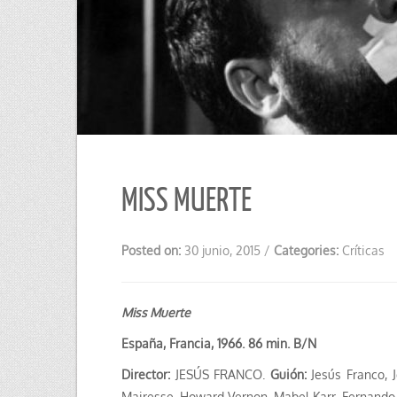
MISS MUERTE
Posted on:
30 junio, 2015
/
Categories:
Críticas
Miss Muerte
España, Francia, 1966. 86 min. B/N
Director:
JESÚS FRANCO.
Guión:
Jesús Franco, 
Mairesse, Howard Vernon, Mabel Karr, Fernando M