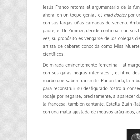
Jesús Franco retoma el argumentario de la fu
ahora, en un toque genial, el
mad doctor
por u
con sus largas uñas cargadas de veneno. Ambi
padre, el Dr. Zimmer, decide continuar con sus 
vez, su propósito es vengarse de los colegas ci
artista de cabaret conocida como Miss Muerte 
científicos.
De mirada eminentemente femenina, –al margen d
con sus gafas negras integrales–, el filme des
morbo que saben transmitir. Por un lado, la rub
para reconstruir su desfigurado rostro a cons
rodaje por negarse, precisamente, a aparecer d
la francesa, también cantante, Estella Blain (fa
con una malla ajustada de motivos arácnidos, a