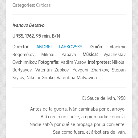
Categories:
Críticas
Ivanovo Detstvo
URSS, 1962. 95 min. B/N
Director:
ANDREI TARKOVSKY
.
Guión:
Vladímir
Bogomólov,
Mikhail Papava
.
Música:
Vyacheslav
Ovchinnikov.
Fotografía:
Vadim Yusov.
Intérpretes:
Nikolai
Burlyayev, Valentin Zubkov, Yevgeni Zharikov, Stepan
Krylov, Nikolai Grinko, Valentina Malyavina.
El Sauce de Iván, 1958
Antes de la guerra, Iván caminaba por el arroyo;
Allí creció un sauce, a quien nadie conocía.
Nadie sabía por qué se propaga por la corriente;
Sea como fuere, el árbol era de Iván.