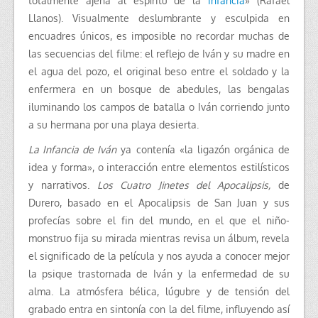
totalmente ajena al espíritu de la
infancia
» (Rafael
Llanos). Visualmente deslumbrante y esculpida en
encuadres únicos, es imposible no recordar muchas de
las secuencias del filme: el reflejo de Iván y su madre en
el agua del pozo, el original beso entre el soldado y la
enfermera en un bosque de abedules, las bengalas
iluminando los campos de batalla o Iván corriendo junto
a su hermana por una playa desierta.
La Infancia de Iván
ya contenía «la ligazón orgánica de
idea y forma», o interacción entre elementos estilísticos
y narrativos.
Los Cuatro Jinetes del Apocalipsis,
de
Durero, basado en el Apocalipsis de San Juan y sus
profecías sobre el fin del mundo, en el que el niño-
monstruo fija su mirada mientras revisa un álbum, revela
el significado de la película y nos ayuda a conocer mejor
la psique trastornada de Iván y la enfermedad de su
alma. L
a atmósfera bélica,
lúgubre
y de tensión d
el
grabado entra en sintonía con la del filme, influyendo así