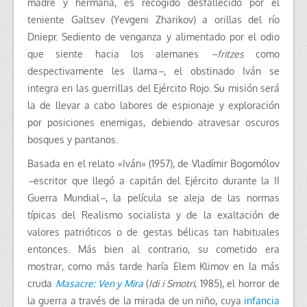
madre y hermana, es recogido desfallecido por el
teniente Galtsev (Yevgeni Zharikov) a orillas del río
Dniepr. Sediento de venganza y alimentado por el odio
que siente hacia los alemanes
–
fritzes
como
despectivamente les llama
–
, el obstinado Iván se
integra en las guerrillas del Ejército Rojo. Su misión será
la de llevar a cabo labores de espionaje y exploración
por posiciones enemigas, debiendo atravesar oscuros
bosques y pantanos.
Basada en el relato «Iván» (1957), de Vladímir Bogomólov
–
escritor que llegó a capitán del Ejército durante la II
Guerra Mundial
–
, la película se aleja de las normas
típicas del Realismo socialista y de la exaltación de
valores patrióticos o de gestas bélicas tan habituales
entonces. Más bien al contrario, su cometido era
mostrar, como más tarde haría Elem Klimov en la más
cruda
Masacre: Ven y Mira
(
Idi i Smotri
, 1985), el horror de
la guerra a través de la mirada de un niño, cuya
infancia