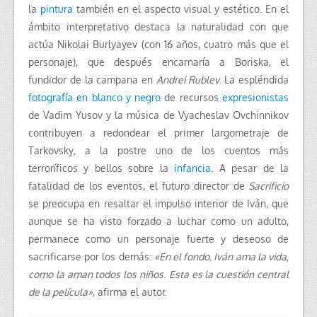
la
pintura
también en el aspecto visual y estético.
En el
ámbito interpretativo destaca la naturalidad con que
actúa Nikolai Burlyayev (con 16 años, cuatro más que el
personaje), que después encarnaría a Boriska, el
fundidor de la campana en
Andrei Rublev
. La espléndida
fotografía en blanco y negro
de recursos
expresionistas
de Vadim Yusov y la música de Vyacheslav Ovchinnikov
contribuyen a redondear el primer largometraje de
Tarkovsky
,
a la postre uno de los cuentos más
terroríficos y bellos sobre la
infancia
. A
pesar de la
fatalidad de los eventos, el futuro director de
Sacrificio
se preocupa en resaltar el impulso interior de Iván, que
aunque se ha visto forzado a luchar como un adulto,
permanece como un personaje fuerte y deseoso de
sacrificarse por los demás:
«En el fondo, Iván ama la vida,
como la aman todos los niños
.
Esta es la cuestión central
de la película»
, afirma el autor.