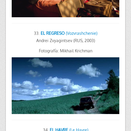
33.
EL REGRESO
(Vozvrashchenie)
Andrei Zvyagintsev (RUS, 2003)
Fotografía: Mikhail Krichman
34.
EL HAVRE
(Le Havre)