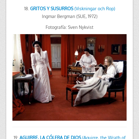
18.
GRITOS Y SUSURROS
(Viskningar och Rop)
Ingmar Bergman (SUE, 1972)
Fotografía: Sven Nykvist
19.
AGUIRRE, LA CÓLERA DE DIOS
(Aguirre, the Wrath of